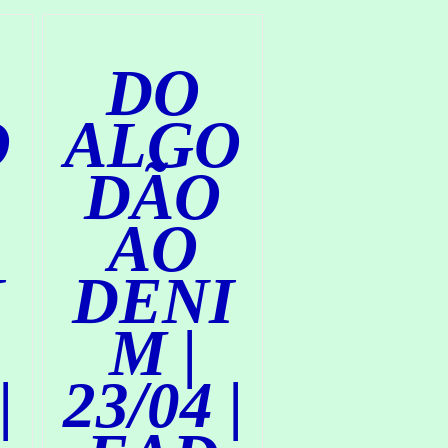
R
/
D
DO
E
T
A
O
ALGO
L
H
DÃO
E
S
AO
I
DENI
M |
|
23/04 |