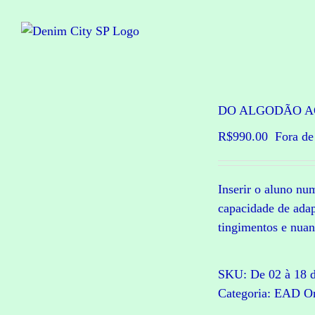
Ir
para
o
conteúdo
DO ALGODÃO AO 
R$
990.00
Fora de
Inserir o aluno nu
capacidade de adap
tingimentos e nuan
SKU:
De 02 à 18 
Categoria:
EAD On