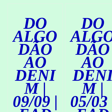
R
R
/
/
D
D
DO
DO
E
E
T
T
A
A
ALGO
ALG
L
L
H
H
DÃO
DÃO
E
E
S
S
AO
AO
DENI
DEN
M |
M |
09/09 |
05/03 