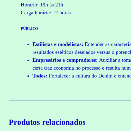
Horário: 19h às 21h
Carga horária: 12 horas
PÚBLICO
Estilistas e modelistas:
Entender as caracterís
resultados estéticos desejados versus o potenci
Empresários e compradores:
Auxiliar a tom
certa traz economia no processo e resulta nu
Todos:
Fortalecer a cultura do Denim e entende
C
C
O
O
M
M
P
P
R
R
Produtos relacionados
A
A