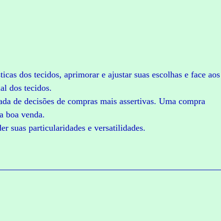
ticas dos tecidos, aprimorar e ajustar suas escolhas e face aos
al dos tecidos.
ada de decisões de compras mais assertivas. Uma compra
ma boa venda.
r suas particularidades e versatilidades.
C
O
M
P
R
A