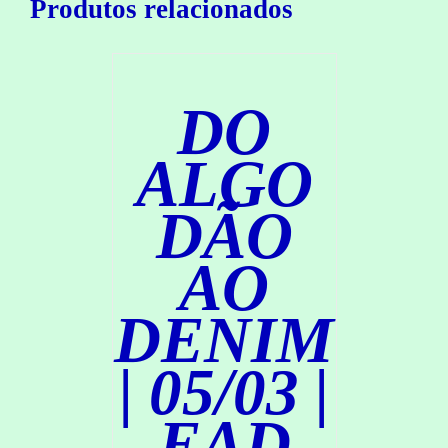
Produtos relacionados
A
R
/
D
DO
E
T
A
ALGO
L
H
DÃO
E
S
AO
DENIM
| 05/03 |
C
EAD
O
M