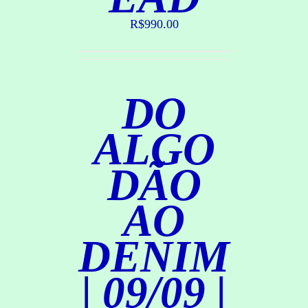
P
R
R$
990.00
A
R
/
D
DO
E
T
A
ALGO
L
H
DÃO
E
S
AO
DENIM
| 09/09 |
C