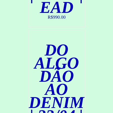
EAD
O
M
P
R
R$
990.00
A
R
/
D
DO
E
T
A
ALGO
L
H
DÃO
E
S
AO
DENIM