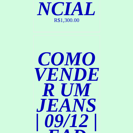
NCIAL
O
M
P
R
R$
1,300.00
A
R
/
D
COMO
E
T
A
VENDE
L
H
R UM
E
S
JEANS
| 09/12 |