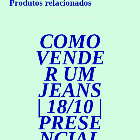
Produtos relacionados
A
R
/
D
COMO
E
T
A
VENDE
L
H
R UM
E
S
JEANS
| 18/10 |
PRESE
C
NCIAL
O
M