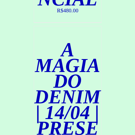
P
R
R$
480.00
A
R
/
D
A
E
T
A
MAGIA
L
H
DO
E
S
DENIM
| 14/04 |
PRESE
C