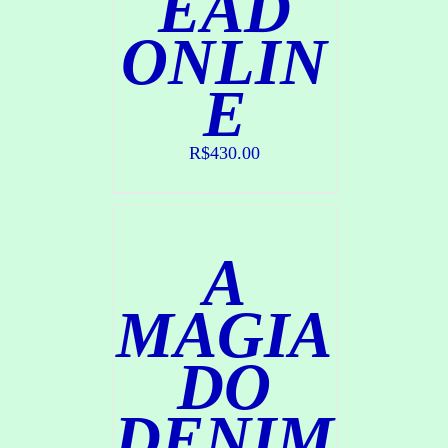
EAD
ONLIN
C
E
O
M
P
R
R$
430.00
A
R
/
D
A
E
T
A
MAGIA
L
H
DO
E
S
DENIM