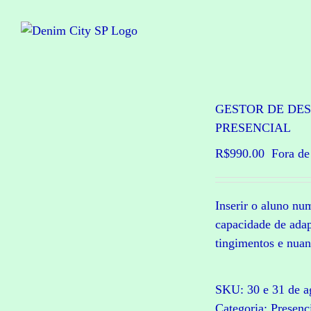
Ir
para
o
conteúdo
GESTOR DE DES
PRESENCIAL
R$
990.00
Fora de
Inserir o aluno nu
capacidade de adap
tingimentos e nuan
SKU:
30 e 31 de a
Categoria:
Presenc