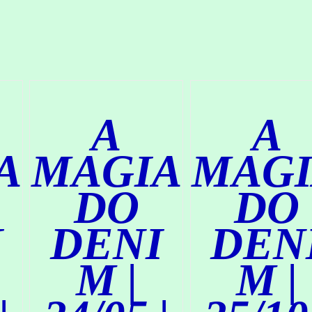
M
M
P
P
R
R
A
A
R
R
/
/
D
D
A
A
E
E
T
T
A
A
A
MAGIA
MAGI
L
L
H
H
DO
DO
E
E
S
S
I
DENI
DEN
M |
M |