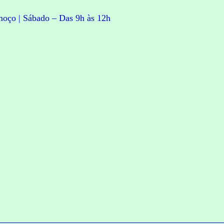
moço | Sábado – Das 9h às 12h
C
C
O
O